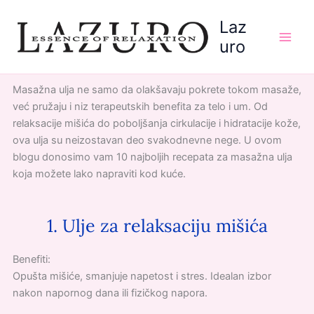
Пређи
Laz
на
садржај
uro
Masažna ulja ne samo da olakšavaju pokrete tokom masaže,
već pružaju i niz terapeutskih benefita za telo i um. Od
relaksacije mišića do poboljšanja cirkulacije i hidratacije kože,
ova ulja su neizostavan deo svakodnevne nege. U ovom
blogu donosimo vam 10 najboljih recepata za masažna ulja
koja možete lako napraviti kod kuće.
1. Ulje za relaksaciju mišića
Benefiti:
Opušta mišiće, smanjuje napetost i stres. Idealan izbor
nakon napornog dana ili fizičkog napora.