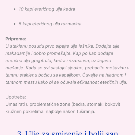
10 kapi eteričnog ulja kedra
5 kapi eteričnog ulja ruzmarina
Priprema:
U staklenu posudu prvo sipajte ulje lešnika. Dodajte ulje
makadamije i dobro promešajte. Kap po kap dodajte
eterična ulja grejpfruta, kedra i ruzmarina, uz lagano
mešanje. Kada se svi sastojci sjedine, prebacite mešavinu u
tamnu staklenu bočicu sa kapaljkom. Čuvajte na hladnom i
tamnom mestu kako bi se očuvala efikasnost eteričnih ulja.
Upotreba:
Umasirati u problematične zone (bedra, stomak, bokovi)
kružnim pokretima, najbolje nakon tuširanja.
3. Ulje za smirenje i bolji san