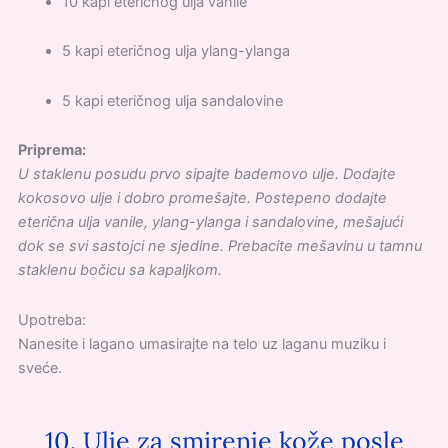
10 kapi eteričnog ulja vanile
5 kapi eteričnog ulja ylang-ylanga
5 kapi eteričnog ulja sandalovine
Priprema:
U staklenu posudu prvo sipajte bademovo ulje. Dodajte
kokosovo ulje i dobro promešajte. Postepeno dodajte
eterična ulja vanile, ylang-ylanga i sandalovine, mešajući
dok se svi sastojci ne sjedine. Prebacite mešavinu u tamnu
staklenu bočicu sa kapaljkom.
Upotreba:
Nanesite i lagano umasirajte na telo uz laganu muziku i
sveće.
10. Ulje za smirenje kože posle